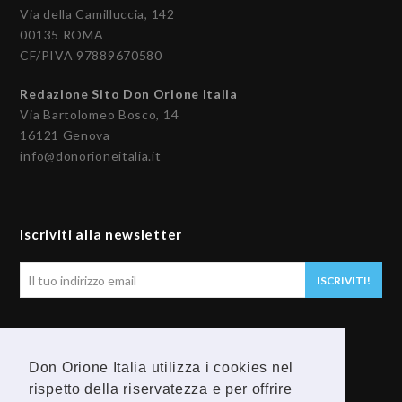
Via della Camilluccia, 142
00135 ROMA
CF/PIVA 97889670580
Redazione Sito Don Orione Italia
Via Bartolomeo Bosco, 14
16121 Genova
info@donorioneitalia.it
Iscriviti alla newsletter
Il
ISCRIVITI!
tuo
indirizzo
email
Seguici
Don Orione Italia utilizza i cookies nel
rispetto della riservatezza e per offrire
F
Y