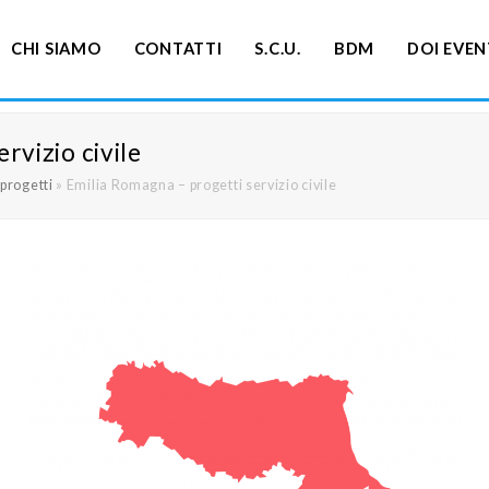
CHI SIAMO
CONTATTI
S.C.U.
BDM
DOI EVEN
rvizio civile
 progetti
»
Emilia Romagna – progetti servizio civile