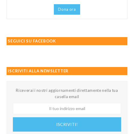
Dona ora
SEGUICI SU FACEBOOK
ISCRIVITI ALLA NEWSLETTER
Riceverai i nostri aggiornamenti direttamente nella tua
casella email
Il
tuo
indirizzo
ISCRIVITI!
email