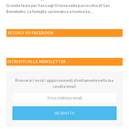
Grande festa per San Luigi Orione nella parrocchia di San
Benedetto. La famiglia carismatica orionina ha…
SEGUICI SU FACEBOOK
ISCRIVITI ALLA NEWSLETTER
Riceverai i nostri aggiornamenti direttamente nella tua
casella email
Il
tuo
indirizzo
ISCRIVITI!
email