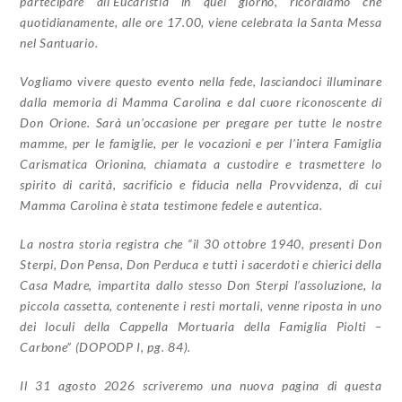
partecipare all’Eucaristia in quel giorno, ricordiamo che
quotidianamente, alle ore 17.00, viene celebrata la Santa Messa
nel Santuario.
Vogliamo vivere questo evento nella fede, lasciandoci illuminare
dalla memoria di
Mamma Carolina e dal cuore riconoscente di
Don Orione. Sarà un’occasione per pregare per
tutte le nostre
mamme, per le famiglie, per le vocazioni e per l’intera Famiglia
Carismatica
Orionina, chiamata a custodire e trasmettere lo
spirito di carità, sacrificio e fiducia nella
Provvidenza, di cui
Mamma Carolina è stata testimone fedele e autentica.
La nostra storia registra che “il 30 ottobre 1940, presenti Don
Sterpi, Don Pensa, Don
Perduca e tutti i sacerdoti e chierici della
Casa Madre, impartita dallo stesso Don Sterpi
l’assoluzione, la
piccola cassetta, contenente i resti mortali, venne riposta in uno
dei loculi
della Cappella Mortuaria della Famiglia Piolti –
Carbone” (DOPODP I, pg. 84).
Il 31 agosto 2026 scriveremo una nuova pagina di questa