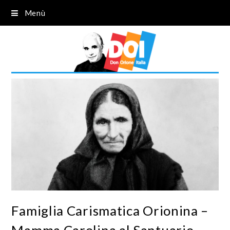
Menù
Famiglia Carismatica Orionina –
Mamma Carolina al Santuario