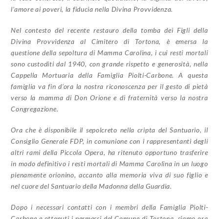
l’amore ai poveri, la fiducia nella Divina Provvidenza.
Nel contesto del recente restauro della tomba dei Figli della
Divina Provvidenza al
Cimitero di Tortona, è emersa la
questione della sepoltura di Mamma Carolina, i cui resti
mortali
sono custoditi dal 1940, con grande rispetto e generosità, nella
Cappella Mortuaria
della Famiglia Piolti-Carbone. A questa
famiglia va fin d’ora la nostra riconoscenza per il gesto
di pietà
verso la mamma di Don Orione e di fraternità verso la nostra
Congregazione.
Ora che è disponibile il sepolcreto nella cripta del Santuario, il
Consiglio Generale FDP,
in comunione con i rappresentanti degli
altri rami della Piccola Opera, ha ritenuto opportuno
trasferire
in modo definitivo i resti mortali di Mamma Carolina in un luogo
pienamente
orionino, accanto alla memoria viva di suo figlio e
nel cuore del Santuario della Madonna della
Guardia.
Dopo i necessari contatti con i membri della Famiglia Piolti-
Carbone e ottenuti i
permessi del Comune di Tortona, siamo ora