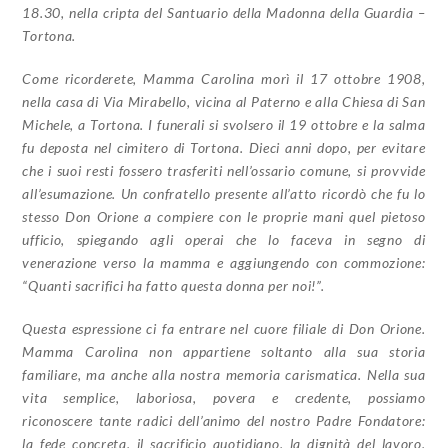
18.30,
nella cripta del Santuario della Madonna della Guardia –
Tortona.
Come ricorderete, Mamma Carolina morì il 17 ottobre 1908,
nella casa di Via Mirabello,
vicina al Paterno e alla Chiesa di San
Michele, a Tortona. I funerali si svolsero il 19 ottobre e la
salma
fu deposta nel cimitero di Tortona. Dieci anni dopo, per evitare
che i suoi resti fossero
trasferiti nell’ossario comune, si provvide
all’esumazione. Un confratello presente all’atto
ricordò che fu lo
stesso Don Orione a compiere con le proprie mani quel pietoso
ufficio,
spiegando agli operai che lo faceva in segno di
venerazione verso la mamma e aggiungendo con
commozione:
“Quanti sacrifici ha fatto questa donna per noi!”.
Questa espressione ci fa entrare nel cuore filiale di Don Orione.
Mamma Carolina non
appartiene soltanto alla sua storia
familiare, ma anche alla nostra memoria carismatica. Nella
sua
vita semplice, laboriosa, povera e credente, possiamo
riconoscere tante radici dell’animo
del nostro Padre Fondatore:
la fede concreta, il sacrificio quotidiano, la dignità del lavoro,