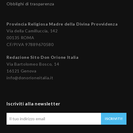
Obblighi di trasparenza
Provincia Religiosa Madre della Divina Provvidenza
Via della Camilluccia, 142
00135 ROMA
CF/PIVA 97889670580
Redazione Sito Don Orione Italia
Via Bartolomeo Bosco, 14
16121 Genova
info@donorioneitalia.it
Iscriviti alla newsletter
Il
ISCRIVITI!
tuo
indirizzo