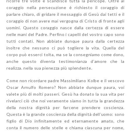
ricorre tre volte e scandisce tutta la pericope. Oltre al
coraggio nella persecuzione è richiesto il coraggio di
parlare chiaro, di gridare il messaggio di Gesù dai tetti e il
coraggio di non avere mai vergogna di Cristo di fronte agli
uomini. Questo coraggio nasce dalla certezza di essere
nelle mani del Padre. Perfino i capelli del vostro capo sono
tutti contati. Non abbiate dunque paura dalla certezza
inoltre che nessuno ci può togliere la vita. Quella del
corpo può esserci tolta, ma se la consegniamo come dono,
anche questo diventa testimonianza d’amore che la
realizza. nella sua pienezza più splendente.
Come non ricordare padre Massimiliano Kolbe e il vescovo
Oscar Arnulfo Romero? Non abbiate dunque paura, voi
valete più di molti passeri. Gesù ha donato la sua vita per
rivelarci ciò che noi veramente siamo in tutta la grandezza
della nostra dignità per farcene prendere coscienza.
Questa è la grande coscienza della dignità dell’uomo: sono
figlio di Dio infinitamente ed eternamente amato, che
conta il numero delle stelle e chiama ciascuna per nome,