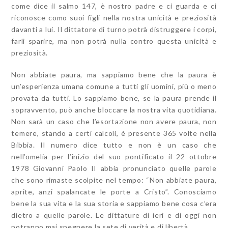
come dice il salmo 147, è nostro padre e ci guarda e ci
riconosce como suoi figli nella nostra unicità e preziosità
davanti a lui. Il dittatore di turno potrà distruggere i corpi,
farli sparire, ma non potrà nulla contro questa unicità e
preziosità.
Non abbiate paura, ma sappiamo bene che la paura è
un’esperienza umana comune a tutti gli uomini, più o meno
provata da tutti. Lo sappiamo bene, se la paura prende il
sopravvento, può anche bloccare la nostra vita quotidiana.
Non sarà un caso che l’esortazione non avere paura, non
temere, stando a certi calcoli, è presente 365 volte nella
Bibbia. Il numero dice tutto e non è un caso che
nell’omelia per l’inizio del suo pontificato il 22 ottobre
1978 Giovanni Paolo II abbia pronunciato quelle parole
che sono rimaste scolpite nel tempo: “Non abbiate paura,
aprite, anzi spalancate le porte a Cristo”. Conosciamo
bene la sua vita e la sua storia e sappiamo bene cosa c’era
dietro a quelle parole. Le dittature di ieri e di oggi non
potranno mai spegnere la sete di verità e di libertà.