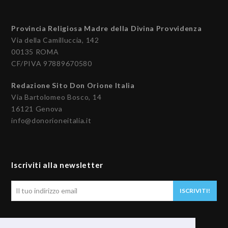
Provincia Religiosa Madre della Divina Provvidenza
Via della Camilluccia, 142
00135 ROMA
CF/PIVA 97889670580
Redazione Sito Don Orione Italia
Via Bartolomeo Bosco, 14
16121 Genova
info@donorioneitalia.it
Iscriviti alla newsletter
Il
ISCRIVITI!
tuo
indirizzo
email