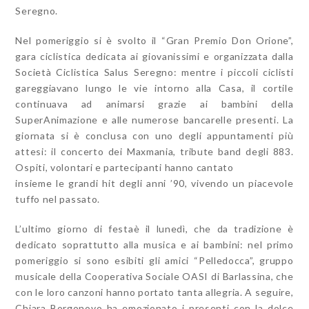
Seregno.
Nel pomeriggio si è svolto il “Gran Premio Don Orione”,
gara ciclistica dedicata ai giovanissimi e organizzata dalla
Società Ciclistica Salus Seregno: mentre i piccoli ciclisti
gareggiavano lungo le vie intorno alla Casa, il cortile
continuava ad animarsi grazie ai bambini della
SuperAnimazione e alle numerose bancarelle presenti. La
giornata si è conclusa con uno degli appuntamenti più
attesi: il concerto dei Maxmania, tribute band degli 883.
Ospiti, volontari e partecipanti hanno cantato
insieme le grandi hit degli anni ’90, vivendo un piacevole
tuffo nel passato.
L’ultimo giorno di festaè il lunedì, che da tradizione è
dedicato soprattutto alla musica e ai bambini: nel primo
pomeriggio si sono esibiti gli amici “Pelledocca”, gruppo
musicale della Cooperativa Sociale OASI di Barlassina, che
con le loro canzoni hanno portato tanta allegria. A seguire,
Chiara Borgonovo ha emozionato i presenti con la dolce