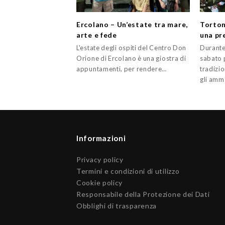
Ercolano – Un’estate tra mare,
Torton
arte e fede
una pr
L'estate degli ospiti del Centro Don
Durante
Orione di Ercolano è una giostra di
sabato 
appuntamenti, per rendere…
tradizi
gli amm
Informazioni
Privacy policy
Termini e condizioni di utilizzo
Cookie policy
Responsabile della Protezione dei Dati
Obblighi di trasparenza