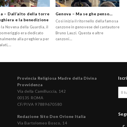
a – Dall’alto della torre
Genova – Ma se ghe penso…
eghiera e la benedizione
Così inizia il ritornello della famosa
 la Novena della Guardia, il
canzone in genovese del cantautore
pomeriggio era dedicato
Bruno Lauzi. Questa e altre
onalmente alla preghiera per
canzoni…
alati,…
Iscr
Provincia Religiosa Madre della Divina
Provvidenza
Via della Camilluccia, 142
00135 ROMA
CF/PIVA 97889670580
Seg
Redazione Sito Don Orione Italia
Via Bartolomeo Bosco, 14