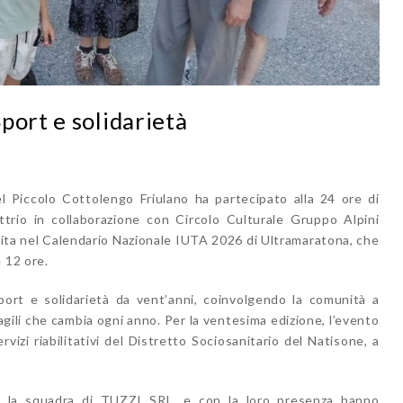
port e solidarietà
Piccolo Cottolengo Friulano ha partecipato alla 24 ore di
ttrio in collaborazione con Circolo Culturale Gruppo Alpini
erita nel Calendario Nazionale IUTA 2026 di Ultramaratona, che
 12 ore.
ort e solidarietà da vent’anni, coinvolgendo la comunità a
agili che cambia ogni anno. Per la ventesima edizione, l’evento
vizi riabilitativi del Distretto Sociosanitario del Natisone, a
n la squadra di
TUZZI SRL, e con la loro presenza hanno