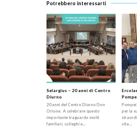
Potrebbero interessarti
Selargius – 20 anni di Centro
Ercola
Diurno
Pompe
20 anni del Centro Diurno Don
Pompei 
Orione. A celebrare questo
per la s
importante traguardo molti
straord
familiari, colleghi e…
vita…