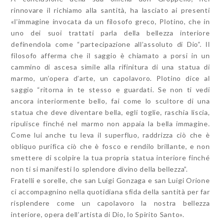
rinnovare il richiamo alla santità, ha lasciato ai presenti
«l’immagine invocata da un filosofo greco, Plotino, che in
uno dei suoi trattati parla della bellezza interiore
definendola come “partecipazione all’assoluto di Dio”. Il
filosofo afferma che il saggio è chiamato a porsi in un
cammino di ascesa simile alla rifinitura di una statua di
marmo, un’opera d’arte, un capolavoro. Plotino dice al
saggio “ritorna in te stesso e guardati. Se non ti vedi
ancora interiormente bello, fai come lo scultore di una
statua che deve diventare bella, egli toglie, raschia liscia,
ripulisce finché nel marmo non appaia la bella immagine.
Come lui anche tu leva il superfluo, raddrizza ciò che è
obliquo purifica ciò che è fosco e rendilo brillante, e non
smettere di scolpire la tua propria statua interiore finché
non ti si manifesti lo splendore divino della bellezza”.
Fratelli e sorelle, che san Luigi Gonzaga e san Luigi Orione
ci accompagnino nella quotidiana sfida della santità per far
risplendere come un capolavoro la nostra bellezza
interiore, opera dell’artista di Dio, lo Spirito Santo».