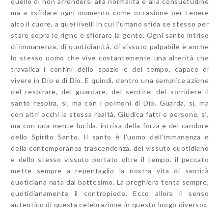
quello di non arrendersi alla normalità e alla consuetudine
ma a «sfidare ogni momento come occasione per tenere
alto il cuore, a quei livelli in cui l’umano sfida se stesso per
stare sopra le righe e sfiorare la gente. Ogni santo intriso
di immanenza, di quotidianità, di vissuto palpabile è anche
lo stesso uomo che vive costantemente una alterità che
travalica i confini dello spazio e del tempo, capace di
vivere in Dio e di Dio. E quindi, dentro una semplice azione
del respirare, del guardare, del sentire, del sorridere il
santo respira, sì, ma con i polmoni di Dio. Guarda, sì, ma
con altri occhi la stessa realtà. Giudica fatti e persone, sì,
ma con una mente lucida, intrisa della forza e del candore
dello Spirito Santo. Il santo è l’uomo dell’immanenza e
della contemporanea trascendenza, del vissuto quotidiano
e dello stesso vissuto portato oltre il tempo. il peccato
mette sempre a repentaglio la nostra vita di santità
quotidiana nata dal battesimo. La preghiera tenta sempre,
quotidianamente il contropiede. Ecco allora il senso
autentico di questa celebrazione in questo luogo diverso».