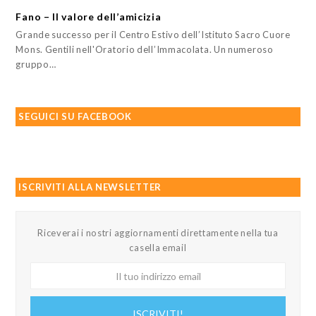
Fano – Il valore dell’amicizia
Grande successo per il Centro Estivo dell’Istituto Sacro Cuore
Mons. Gentili nell'Oratorio dell’Immacolata. Un numeroso
gruppo…
SEGUICI SU FACEBOOK
ISCRIVITI ALLA NEWSLETTER
Riceverai i nostri aggiornamenti direttamente nella tua
casella email
Il
tuo
indirizzo
ISCRIVITI!