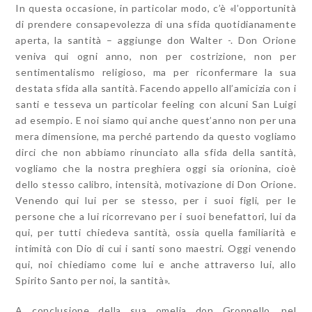
In questa occasione, in particolar modo, c’è «l’opportunità
di prendere consapevolezza di una sfida quotidianamente
aperta, la santità – aggiunge don Walter -. Don Orione
veniva qui ogni anno, non per costrizione, non per
sentimentalismo religioso, ma per riconfermare la sua
destata sfida alla santità. Facendo appello all’amicizia con i
santi e tesseva un particolar feeling con alcuni San Luigi
ad esempio. E noi siamo qui anche quest’anno non per una
mera dimensione, ma perché partendo da questo vogliamo
dirci che non abbiamo rinunciato alla sfida della santità,
vogliamo che la nostra preghiera oggi sia orionina, cioè
dello stesso calibro, intensità, motivazione di Don Orione.
Venendo qui lui per se stesso, per i suoi figli, per le
persone che a lui ricorrevano per i suoi benefattori, lui da
qui, per tutti chiedeva santità, ossia quella familiarità e
intimità con Dio di cui i santi sono maestri. Oggi venendo
qui, noi chiediamo come lui e anche attraverso lui, allo
Spirito Santo per noi, la santità».
A conclusione della sua omelia don Groppello, nel