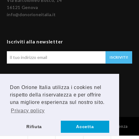
Via Bartolomeo Bosco, 14
16121 Genova
info@donorioneitalia.it
Iscriviti alla newsletter
Il
ISCRIVITI!
tuo
indirizzo
email
Seguici
Don Orione Italia utilizza i cookies nel
rispetto della riservatezza e per offrire
F
Y
una migliore esperienza sul nostro sito.
a
o
Privacy policy
c
u
© 2026 Provincia Religiosa Madre della Divina Provvidenza
Rifiuta
Accetta
e
t