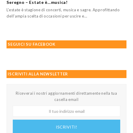
Seregno – Estate è…musica!
L'estate è stagione di concerti, musica e sagre. Approfittando
dell'ampia scelta di occasioni per uscire e…
SEGUICI SU FACEBOOK
ISCRIVITI ALLA NEWSLETTER
Riceverai i nostri aggiornamenti direttamente nella tua
casella email
Il
tuo
indirizzo
ISCRIVITI!
email