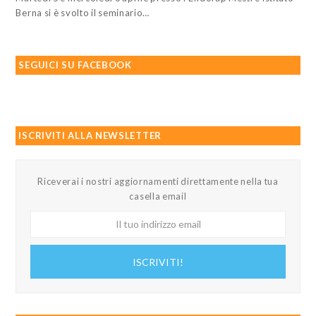
Berna si è svolto il seminario…
SEGUICI SU FACEBOOK
ISCRIVITI ALLA NEWSLETTER
Riceverai i nostri aggiornamenti direttamente nella tua
casella email
Il
tuo
indirizzo
ISCRIVITI!
email