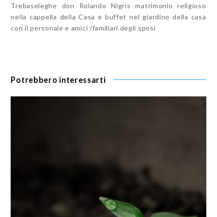
Trebaseleghe don Rolando Nigris matrimonio religioso
nella cappella della Casa e buffet nel giardino della casa
con il personale e amici /familiari degli sposi
Potrebbero interessarti