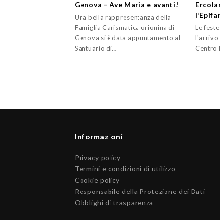
Genova – Ave Maria e avanti!
Ercolan
l’Epifa
Una bella rappresentanza della
Famiglia Carismatica orionina di
Le feste
Genova si è data appuntamento al
l'arrivo 
Santuario di…
Centro 
Informazioni
Privacy policy
Termini e condizioni di utilizzo
Cookie policy
Responsabile della Protezione dei Dati
Obblighi di trasparenza