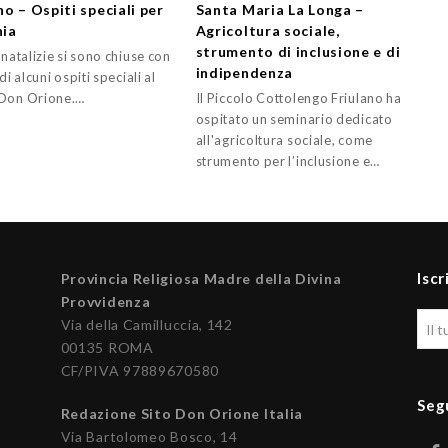
o – Ospiti speciali per
Santa Maria La Longa –
nia
Agricoltura sociale,
strumento di inclusione e di
 natalizie si sono chiuse con
indipendenza
di alcuni ospiti speciali al
Don Orione.…
Il Piccolo Cottolengo Friulano ha
ospitato un seminario dedicato
all'agricoltura sociale, come
strumento per l’inclusione e…
Iscr
Provincia Religiosa Madre della Divina
Provvidenza
Via della Camilluccia, 142
00135 ROMA
CF/PIVA 97889670580
Seg
Redazione Sito Don Orione Italia
Via Bartolomeo Bosco, 14