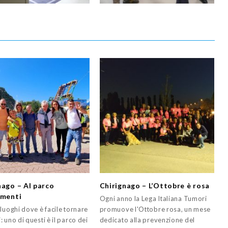
nago – Al parco
Chirignago – L’Ottobre è rosa
imenti
Ogni anno la Lega Italiana Tumori
luoghi dove è facile tornare
promuove l'Ottobre rosa, un mese
 uno di questi è il parco dei
dedicato alla prevenzione del