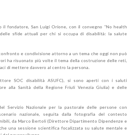
o il fondatore, San Luigi Orione, con il convegno “No health
lle sfide attuali per chi si occupa di disabilità: la salute
i, confronto e condivisione attorno a un tema che oggi non può
ri ha risuonato più volte il tema della costruzione delle reti,
ci di mettere davvero al centro la persona.
ettore SOC disabilità ASUFC), si sono aperti con i saluti
ore alla Sanità della Regione Friuli Venezia Giulia) e delle
el Servizio Nazionale per la pastorale delle persone con
scenario nazionale, seguita dalla fotografia del contesto
ponibili, da Marco Bertoli (Direttore Dipartimento Dipendenze e
he una sessione scientifica focalizzata su salute mentale e
i del neurosviluppo.