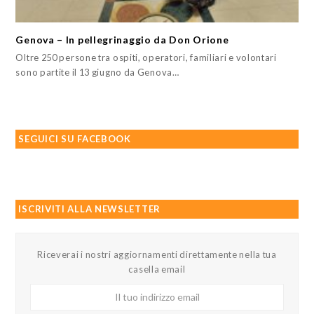
Genova – In pellegrinaggio da Don Orione
Oltre 250 persone tra ospiti, operatori, familiari e volontari
sono partite il 13 giugno da Genova…
SEGUICI SU FACEBOOK
ISCRIVITI ALLA NEWSLETTER
Riceverai i nostri aggiornamenti direttamente nella tua
casella email
Il
tuo