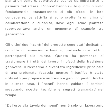
pianta un seme e, soprattutto quanto sia importante la
pazienza dell’attesa. I “nonni” hanno avuto quindi un ruolo
fondamentale, trasmettendo ai più piccoli le loro
conoscenze. Le attività si sono svolte in un clima di
collaborazione e curiosità, dove ogni seme piantato
rappresentava anche un momento di scambio tra
generazioni.
Gli ultimi due incontri del progetto sono stati dedicati al
raccolto di rosmarino e basilico, portando così tutti i
partecipanti alla cucina. Questo ha permesso di
trasformare i frutti del lavoro in piatti della tradizione
genovese. Il rosmarino è diventato ingrediente principale
di una profumata focaccia, mentre il basilico è stato
utilizzato per preparare un fresco e genuino pesto. Anche
in questo caso, i “nonni” hanno guidato i bambini
mostrando ricette, tecniche e segreti tramandati nel
tempo.
“Dall’orto alla tavola dei nonni” non è solo un laboratorio