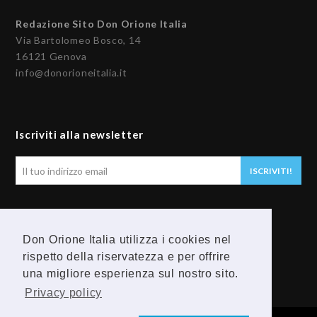
Redazione Sito Don Orione Italia
Via Bartolomeo Bosco, 14
16121 Genova
info@donorioneitalia.it
Iscriviti alla newsletter
Il
ISCRIVITI!
tuo
indirizzo
email
Seguici
Don Orione Italia utilizza i cookies nel
rispetto della riservatezza e per offrire
F
Y
una migliore esperienza sul nostro sito.
a
o
Privacy policy
c
u