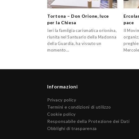
Tortona – Don Orione, luce
Ercolan
per la Chiesa
pace
Ieri la familgia carismatica orionina,
Il Movi
riunita nel Santuario della Madonna
organiz
della Guardia, ha vissuto un
preghier
momento…
Mercole
Informazioni
Privacy policy
Termini e condizioni di utilizzo
Cookie policy
Responsabile della Protezione dei Dati
Obblighi di trasparenza