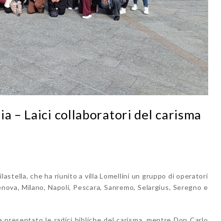
a – Laici collaboratori del carisma
lastella, che ha riunito a villa Lomellini un gruppo di operatori
enova, Milano, Napoli, Pescara, Sanremo, Selargius, Seregno e
a presentato le radici bibliche del carisma, mentre Don Carlo