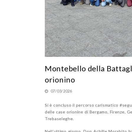
Montebello della Battagli
orionino
07/03/2026
Si è concluso il percorso carismatico #segui
delle case orionine di Bergamo, Firenze, G
Trebaseleghe.
Nell’ultimo giorno, Don Achille Morabito h