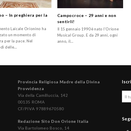
o – In preghiera per la
Campocroce – 29 anni e non
sentirli!
mento Laicale Orionino ha
Il 15 gennaio 1990 è nato l’Orione
zato un momento di
Musical Group. E da 29 anni, ogni
a per la pace. Nel
anno, il…
dì delle…
Iscr
Provincia Religiosa Madre della Divina
Provvidenza
Via della Camilluccia, 142
00135 ROMA
CF/PIVA 97889670580
Seg
Redazione Sito Don Orione Italia
Via Bartolomeo Bosco, 14