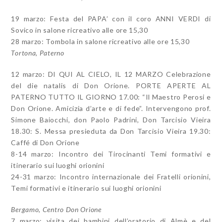
19 marzo: Festa del PAPA’ con il coro ANNI VERDI di
Sovico in salone ricreativo alle ore 15,30
28 marzo: Tombola in salone ricreativo alle ore 15,30
Tortona, Paterno
12 marzo: DI QUI AL CIELO, IL 12 MARZO Celebrazione
del die natalis di Don Orione. PORTE APERTE AL
PATERNO TUTTO IL GIORNO 17.00: “Il Maestro Perosi e
Don Orione. Amicizia d’arte e di fede”. Intervengono prof.
Simone Baiocchi, don Paolo Padrini, Don Tarcisio Vieira
18.30: S. Messa presieduta da Don Tarcisio Vieira 19.30:
Caffé di Don Orione
8-14 marzo: Incontro dei Tirocinanti Temi formativi e
itinerario sui luoghi orionini
24-31 marzo: Incontro internazionale dei Fratelli orionini,
Temi formativi e itinerario sui luoghi orionini
Bergamo, Centro Don Orione
7 marzo: visita dei bambini dell’oratorio di Almè e del