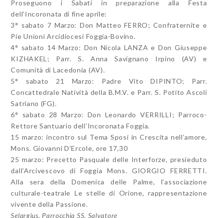
Proseguono i Sabati in preparazione alla Festa
dell’Incoronata di fine aprile:
3° sabato 7 Marzo:
Don Matteo FERRO;
Confraternite e
Pie Unioni Arcidiocesi Foggia-Bovino
.
4° sabato 14 Marzo:
Don Nicola LANZA e Don Giuseppe
KIZHAKEL; Parr.
S. Anna Savignano Irpino (AV) e
Comunità di Lacedonia (AV)
.
5° sabato
21 Marzo
:
Padre Vito DIPINTO; Parr.
Concattedrale Natività della B.M.V. e Parr.
S. Potito Ascoli
Satriano (FG)
.
6° sabato
28 Marzo
:
Don Leonardo VERRILLI;
Parroco-
Rettore Santuario dell’Incoronata Foggia
.
15 marzo: incontro sul Tema Sposi in Crescita nell’amore,
Mons. Giovanni D’Ercole, ore 17,30
25 marzo: Precetto Pasquale delle Interforze, presieduto
dall’Arcivescovo di Foggia Mons. GIORGIO FERRETTI.
Alla sera della Domenica delle Palme, l’associazione
culturale-teatrale Le stelle di Orione, rappresentazione
vivente della Passione.
Selargius, Parrocchia SS. Salvatore