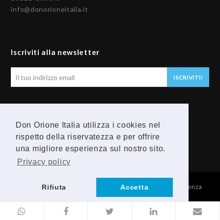
info@donorioneitalia.it
Iscriviti alla newsletter
Il
ISCRIVITI!
tuo
indirizzo
email
Seguici
Don Orione Italia utilizza i cookies nel
rispetto della riservatezza e per offrire
F
Y
una migliore esperienza sul nostro sito.
a
o
Privacy policy
c
u
© 2026 Provincia Religiosa Madre della Divina Provvidenza
Rifiuta
Accetta
e
t
b
u