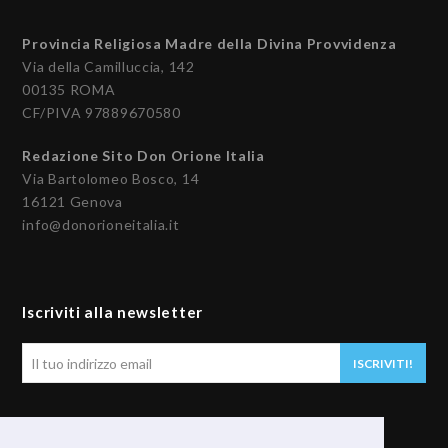
Provincia Religiosa Madre della Divina Provvidenza
Via della Camilluccia, 142
00135 ROMA
CF/PIVA 97889670580
Redazione Sito Don Orione Italia
Via Bartolomeo Bosco, 14
16121 Genova
info@donorioneitalia.it
Iscriviti alla newsletter
Il
ISCRIVITI!
tuo
indirizzo
email
Seguici