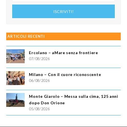
tuo
indirizzo
ISCRIVITI!
email
ARTICOLI RECENTI
Ercolano – aMare senza frontiere
07/08/2026
Milano – Con il cuore riconoscente
06/08/2026
Monte Giarolo – Messa sulla cima, 125 anni
dopo Don Orione
05/08/2026