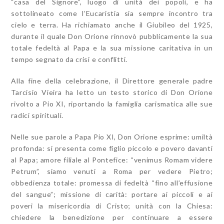
“casa del Signore”, luogo di unità dei popoli, e ha
sottolineato come l’Eucaristia sia sempre incontro tra
cielo e terra. Ha richiamato anche il Giubileo del 1925,
durante il quale Don Orione rinnovò pubblicamente la sua
totale fedeltà al Papa e la sua missione caritativa in un
tempo segnato da crisi e conflitti.
Alla fine della celebrazione, il Direttore generale padre
Tarcisio Vieira ha letto un testo storico di Don Orione
rivolto a Pio XI, riportando la famiglia carismatica alle sue
radici spirituali.
Nelle sue parole a Papa Pio XI, Don Orione esprime: umiltà
profonda: si presenta come figlio piccolo e povero davanti
al Papa; amore filiale al Pontefice: “venimus Romam videre
Petrum”, siamo venuti a Roma per vedere Pietro;
obbedienza totale: promessa di fedeltà “fino all’effusione
del sangue”; missione di carità: portare ai piccoli e ai
poveri la misericordia di Cristo; unità con la Chiesa:
chiedere la benedizione per continuare a essere