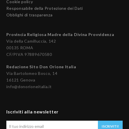
Cookie policy
Responsabile della Protezione dei Dati
Obblighi di trasparenza
Provincia Religiosa Madre della Divina Provvidenza
Via della Camilluccia, 142
00135 ROMA
CF/PIVA 97889670580
Redazione Sito Don Orione Italia
Via Bartolomeo Bosco, 14
16121 Genova
info@donorioneitalia.it
Iscriviti alla newsletter
Il
ISCRIVITI!