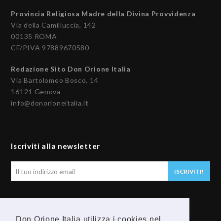
Provincia Religiosa Madre della Divina Provvidenza
Via della Camilluccia, 142
00135 ROMA
CF/PIVA 97889670580
Redazione Sito Don Orione Italia
Via Bartolomeo Bosco, 14
16121 Genova
info@donorioneitalia.it
Iscriviti alla newsletter
Il
ISCRIVITI!
tuo
indirizzo
email
Seguici
Don Orione Italia utilizza i cookies nel