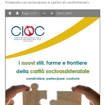
Viviamolo con entusiasmo e spirito di condivisione!».
Page
1
/
17
Zoom
100%