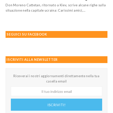
Don Moreno Cattetan, ritornato a Kiev, scrive alcune righe sulla
situazione nella capitale ucraina: Carissimi amici,…
SEGUICI SU FACEBOOK
ISCRIVITI ALLA NEWSLETTER
Riceverai i nostri aggiornamenti direttamente nella tua
casella email
Il
tuo
indirizzo
ISCRIVITI!
email