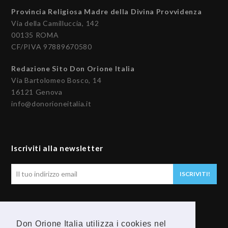
Provincia Religiosa Madre della Divina Provvidenza
Via della Camilluccia, 142
00135 ROMA
CF/PIVA 97889670580
Redazione Sito Don Orione Italia
Via Bartolomeo Bosco, 14
16121 Genova
info@donorioneitalia.it
Iscriviti alla newsletter
Il
ISCRIVITI!
tuo
indirizzo
email
Seguici
Don Orione Italia utilizza i cookies nel