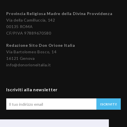
Provincia Religiosa Madre della Divina Provvidenza
Via della Camilluccia, 142
00135 ROMA
CF/PIVA 97889670580
Redazione Sito Don Orione Italia
Via Bartolomeo Bosco, 14
16121 Genova
info@donorioneitalia.it
Iscriviti alla newsletter
Il
ISCRIVITI!
tuo
indirizzo
email
Seguici