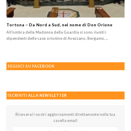
Tortona – Da Nord a Sud, nel nome di Don Orione
All'ombra della Madonna della Guardia si sono riuniti i
dipendenti delle case orionine di Avezzano, Bergamo,…
SEGUICI SU FACEBOOK
ISCRIVITI ALLA NEWSLETTER
Riceverai i nostri aggiornamenti direttamente nella tua
casella email
Il