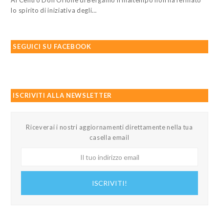
Al Centro Don Orione di Bergamo il maltempo non ha fermato
lo spirito di iniziativa degli…
SEGUICI SU FACEBOOK
ISCRIVITI ALLA NEWSLETTER
Riceverai i nostri aggiornamenti direttamente nella tua
casella email
Il
tuo
indirizzo
ISCRIVITI!
email