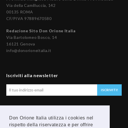
Via della Camilluccia, 142
00135 ROMA
CF/PIVA 97889670580
Redazione Sito Don Orione Italia
Via Bartolomeo Bosco, 14
16121 Genova
info@donorioneitalia.it
Iscriviti alla newsletter
Il
ISCRIVITI!
tuo
indirizzo
email
Seguici
Don Orione Italia utilizza i cookies nel
F
Y
rispetto della riservatezza e per offrire