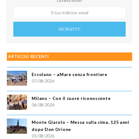
casella email
Il
tuo
indirizzo
ISCRIVITI!
email
ARTICOLI RECENTI
Ercolano – aMare senza frontiere
07/08/2026
Milano – Con il cuore riconoscente
06/08/2026
Monte Giarolo – Messa sulla cima, 125 anni
dopo Don Orione
05/08/2026