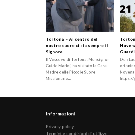
Tortona – Al centro del
Torton
nostro cuore ci sia sempre il
Novena
Signore
Guard
Il Vescovo di Tortona, Monsignor
Don Luc
Guido Marini, ha visitato la Casa
orionino
Madre delle Piccole Suore
Novena 
Missionarie…
https:/
Informazioni
Privacy policy
Termini e condizioni di utilizzo