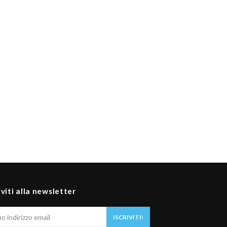
iviti alla newsletter
Il
ISCRIVITI!
tuo