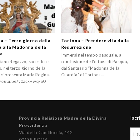
a – Terzo giorno della
Tortona – Prendere vita dalla
 alla Madonna della
Resurrezione
ia
Immersi nel tempo pasquale, a
iano Regazzo, sacerdote
conclusione dell’ottava di Pasqua,
, nel terzo giorno della
dal Santuario “Madonna della
ci presenta Maria Regina.
Guardia” di Tortona…
/youtu.be/y0zcxHwq-a0
Iscr
Provincia Religiosa Madre della Divina
Provvidenza
Via della Camilluccia, 142
00135 ROMA