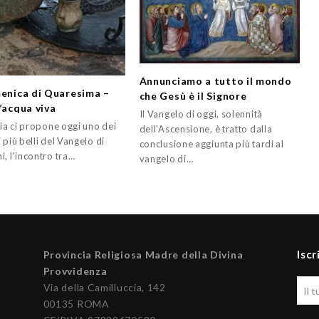
Annunciamo a tutto il mondo
menica di Quaresima –
che Gesù è il Signore
’acqua viva
Il Vangelo di oggi, solennità
gia ci propone oggi uno dei
dell'Ascensione, è tratto dalla
 più belli del Vangelo di
conclusione aggiunta più tardi al
, l'incontro tra…
vangelo di…
Iscr
Provincia Religiosa Madre della Divina
Provvidenza
Via della Camilluccia, 142
00135 ROMA