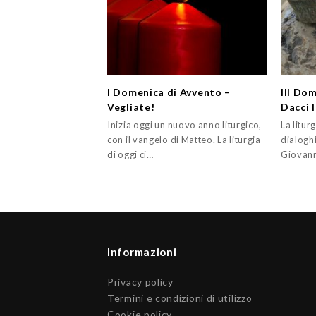
I Domenica di Avvento –
III Do
Vegliate!
Dacci l
Inizia oggi un nuovo anno liturgico,
La litur
con il vangelo di Matteo. La liturgia
dialoghi
di oggi ci…
Giovanni
Informazioni
Privacy policy
Termini e condizioni di utilizzo
Cookie policy