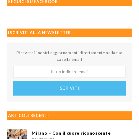
SEGUICI SU FACEBOOK
ISCRIVITI ALLA NEWSLETTER
Riceverai i nostri aggiornamenti direttamente nella tua
casella email
Il
tuo
indirizzo
ISCRIVITI!
email
ARTICOLI RECENTI
Milano – Con il cuore riconoscente