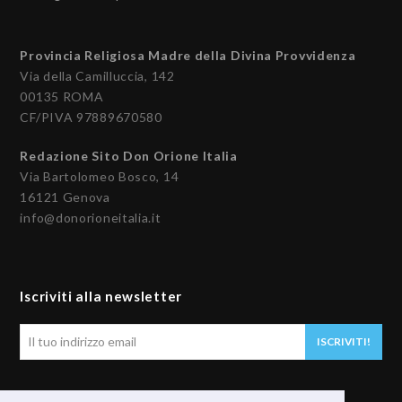
Provincia Religiosa Madre della Divina Provvidenza
Via della Camilluccia, 142
00135 ROMA
CF/PIVA 97889670580
Redazione Sito Don Orione Italia
Via Bartolomeo Bosco, 14
16121 Genova
info@donorioneitalia.it
Iscriviti alla newsletter
Il
ISCRIVITI!
tuo
indirizzo
email