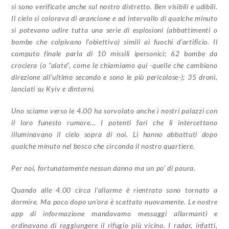
si sono verificate anche sul nostro distretto. Ben visibili e udibili.
Il cielo si colorava di arancione e ad intervallo di qualche minuto
si potevano udire tutta una serie di esplosioni (abbattimenti o
bombe che colpivano l’obiettivo) simili ai fuochi d’artificio. Il
computo finale parla di 10 missili ipersonici; 62 bombe da
crociera (o “alate”, come le chiamiamo qui -quelle che cambiano
direzione all’ultimo secondo e sono le più pericolose-); 35 droni,
lanciati su Kyiv e dintorni.
Uno sciame verso le 4.00 ha sorvolato anche i nostri palazzi con
il loro funesto rumore… I potenti fari che li intercettano
illuminavano il cielo sopra di noi. Li hanno abbattuti dopo
qualche minuto nel bosco che circonda il nostro quartiere.
Per noi, fortunatamente nessun danno ma un po’ di paura.
Quando alle 4.00 circa l’allarme è rientrato sono tornato a
dormire. Ma poco dopo un’ora è scattato nuovamente. Le nostre
app di informazione mandavamo messaggi allarmanti e
ordinavano di raggiungere il rifugio più vicino. I radar, infatti,