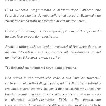
E’ la vendetta programmata e attuata dopo l’attacco che
l’esercito ucraino ha sferrato sulla città russa di Belgorod due
giorni fa e ha causato una ventina di vittime tra i civili.
Come potete immaginare sono questi, per noi, notti e giorni da
incubo. Non so quando ne usciremo.
Anche le ultime dichiarazioni e i messaggi di fine anno da parte
dei due “Presidenti” sono improntati sull’ “annientamento del
nemico” tra fake news e mezze verità.
Tra due mesi entreremo nel terzo anno di guerra.
Una nuova inutile strage che vede la sua “miglior gioventù”
sotterrata nei cimiteri di ogni paese; milioni di profughi interni o
che ancora sono sparpagliati per il mondo intero; mogli vedove;
bambini orfani; una infinita schiera di persone mutilate nel corpo
e distrutte psicologicamente; l’80% della popolazione
traumatizzato; la povertà che dilaga a macchia d’olio; tutte le