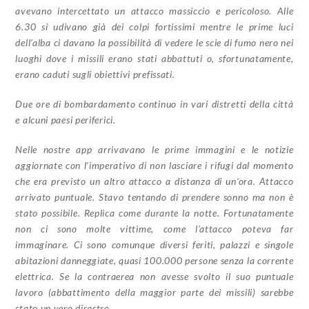
avevano intercettato un attacco massiccio e pericoloso. Alle
6.30 si udivano già dei colpi fortissimi mentre le prime luci
dell’alba ci davano la possibilità di vedere le scie di fumo nero nei
luoghi dove i missili erano stati abbattuti o, sfortunatamente,
erano caduti sugli obiettivi prefissati.
Due ore di bombardamento continuo in vari distretti della città
e alcuni paesi periferici.
Nelle nostre app arrivavano le prime immagini e le notizie
aggiornate con l’imperativo di non lasciare i rifugi dal momento
che era previsto un altro attacco a distanza di un’ora. Attacco
arrivato puntuale. Stavo tentando di prendere sonno ma non è
stato possibile. Replica come durante la notte. Fortunatamente
non ci sono molte vittime, come l’attacco poteva far
immaginare. Ci sono comunque diversi feriti, palazzi e singole
abitazioni danneggiate, quasi 100.000 persone senza la corrente
elettrica. Se la contraerea non avesse svolto il suo puntuale
lavoro (abbattimento della maggior parte dei missili) sarebbe
stato un vero disastro.