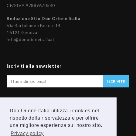
CF/PIVA 97889670580
Redazione Sito Don Orione Italia
Via Bartolomeo Bosco, 14
16121 Genova
info@donorioneitalia.it
Iscriviti alla newsletter
Il
ISCRIVITI!
tuo
indirizzo
email
Seguici
Don Orione Italia utilizza i cookies nel
rispetto della riservatezza e per offrire
F
Y
una migliore esperienza sul nostro sito.
a
o
Privacy policy