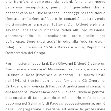
una transizione complessa dal colonialismo a un nuovo
panorama sociopolitico, pieno di inquietudini che si
estendevano alla Chiesa stessa. Saccheggi, persecuzioni e
ripetute umiliazioni afflissero le comunità, costringendo
molti missionari a partire. Tuttavia, Don Didonè e gli altri
saveriani scelsero di rimanere fedeli alla loro missione,
accompagnando la popolazione locale nelle loro
sofferenze. Sono stati uccisi in odio alla fede (in odium
fidei) il 28 novembre 1964 a Baraka e a Fizi, Repubblica
Democratica del Congo.
Per i missionari saveriani, Don Giovanni Didonè è stato un
“servitore instancabile”. Missionario in Congo, era nato a
Cusinati di Rosà (Provincia di Vicenza) il 18 marzo 1930;
nel 1941 si trasferì con la sua famiglia a Cà Onorai di
Cittadella, in Provincia di Padova. A undici anni si consacrò
alla Madonna. Poco tempo dopo, Giovanni rivelò ai genitori
il proposito di farsi sacerdote missionario e fu accolto
dapprima nel Seminario di Padova; successivamente, entrò
nella Congregazione Saveriana ed emise la professione