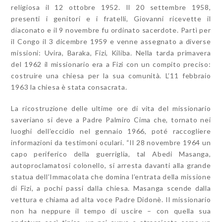
religiosa il 12 ottobre 1952. Il 20 settembre 1958,
presenti i genitori e i fratelli, Giovanni ricevette il
diaconato e il 9 novembre fu ordinato sacerdote. Partì per
il Congo il 3 dicembre 1959 e venne assegnato a diverse
missioni: Uvira, Baraka, Fizi, Kiliba. Nella tarda primavera
del 1962 il missionario era a Fizi con un compito preciso:
costruire una chiesa per la sua comunità. L’11 febbraio
1963 la chiesa è stata consacrata.
La ricostruzione delle ultime ore di vita del missionario
saveriano si deve a Padre Palmiro Cima che, tornato nei
luoghi dell’eccidio nel gennaio 1966, poté raccogliere
informazioni da testimoni oculari. “Il 28 novembre 1964 un
capo periferico della guerriglia, tal Abedi Masanga,
autoproclamatosi colonello, si arresta davanti alla grande
statua dell’Immacolata che domina l’entrata della missione
di Fizi, a pochi passi dalla chiesa. Masanga scende dalla
vettura e chiama ad alta voce Padre Didonè. Il missionario
non ha neppure il tempo di uscire – con quella sua