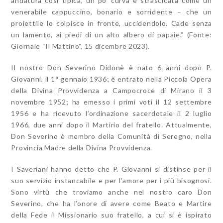
andatura così tipica, un po’ curva e strascicata come un
venerabile cappuccino, bonario e sorridente – che un
proiettile lo colpisce in fronte, uccidendolo. Cade senza
un lamento, ai piedi di un alto albero di papaie.” (Fonte:
Giornale “Il Mattino”, 15 dicembre 2023).
Il nostro Don Severino Didonè è nato 6 anni dopo P.
Giovanni, il 1° gennaio 1936; è entrato nella Piccola Opera
della Divina Provvidenza a Campocroce di Mirano il 3
novembre 1952; ha emesso i primi voti il 12 settembre
1956 e ha ricevuto l’ordinazione sacerdotale il 2 luglio
1966, due anni dopo il Martirio del fratello. Attualmente,
Don Severino è membro della Comunità di Seregno, nella
Provincia Madre della Divina Provvidenza.
I Saveriani hanno detto che P. Giovanni si distinse per il
suo servizio instancabile e per l’amore per i più bisognosi.
Sono virtù che troviamo anche nel nostro caro Don
Severino, che ha l’onore di avere come Beato e Martire
della Fede il Missionario suo fratello, a cui si è ispirato