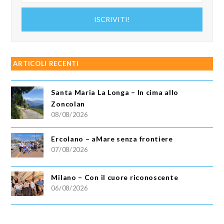
tuo
indirizzo
ISCRIVITI!
email
ARTICOLI RECENTI
Santa Maria La Longa – In cima allo
Zoncolan
08/08/2026
Ercolano – aMare senza frontiere
07/08/2026
Milano – Con il cuore riconoscente
06/08/2026