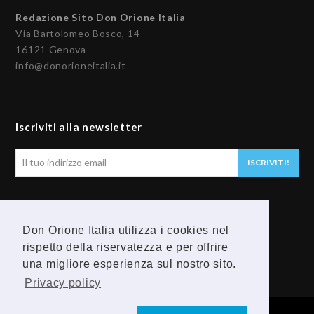
Redazione Sito Don Orione Italia
Via Bartolomeo Bosco, 14
16121 Genova
info@donorioneitalia.it
Iscriviti alla newsletter
Il
ISCRIVITI!
tuo
indirizzo
email
Seguici
Don Orione Italia utilizza i cookies nel
rispetto della riservatezza e per offrire
F
Y
una migliore esperienza sul nostro sito.
a
o
Privacy policy
c
u