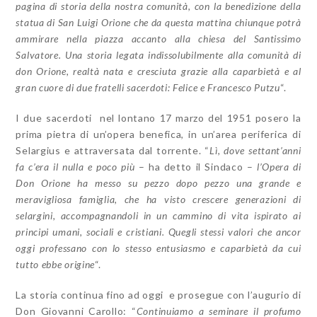
pagina di storia della nostra comunità, con la benedizione della
statua di San Luigi Orione che da questa mattina chiunque potrà
ammirare nella piazza accanto alla chiesa del Santissimo
Salvatore. Una storia legata indissolubilmente alla comunità di
don Orione, realtà nata e cresciuta grazie alla caparbietà e al
gran cuore di due fratelli sacerdoti: Felice e Francesco Putzu
“.
I due sacerdoti nel lontano 17 marzo del 1951 posero la
prima pietra di un’opera benefica, in un’area periferica di
Selargius e attraversata dal torrente. “
Lì, dove settant’anni
fa c’era il nulla e poco più
– ha detto il Sindaco –
l’Opera di
Don Orione ha messo su pezzo dopo pezzo una grande e
meravigliosa famiglia, che ha visto crescere generazioni di
selargini, accompagnandoli in un cammino di vita ispirato ai
principi umani, sociali e cristiani. Quegli stessi valori che ancor
oggi professano con lo stesso entusiasmo e caparbietà da cui
tutto ebbe origine
“.
La storia continua fino ad oggi e prosegue con l’augurio di
Don Giovanni Carollo: “
Continuiamo a seminare il profumo