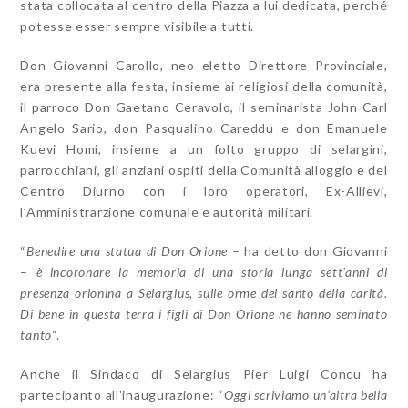
stata collocata al centro della Piazza a lui dedicata, perché
potesse esser sempre visibile a tutti.
Don Giovanni Carollo, neo eletto Direttore Provinciale,
era presente alla festa, insieme ai religiosi della comunità,
il parroco Don Gaetano Ceravolo, il seminarista John Carl
Angelo Sario, don Pasqualino Careddu e don Emanuele
Kuevi Homi, insieme a un folto gruppo di selargini,
parrocchiani, gli anziani ospiti della Comunità alloggio e del
Centro Diurno con i loro operatori, Ex-Allievi,
l’Amministrarzione comunale e autorità militari.
“
Benedire una statua di Don Orione
– ha detto don Giovanni
–
è incoronare la memoria di una storia lunga sett’anni di
presenza orionina a Selargius, sulle orme del santo della carità.
Di bene in questa terra i figli di Don Orione ne hanno seminato
tanto
“.
Anche il Sindaco di Selargius Pier Luigi Concu ha
partecipanto all’inaugurazione: “
Oggi scriviamo un’altra bella