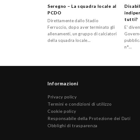
Seregno – La squadra locale al
Disabil
PCDO
indipe
tutti?
Direttamente dallo Stadio
Ferruccio, dopo aver terminato gli
E' diven
allenamenti, un gruppo di calciatori
Governo 
della squadra locale…
pubblica
n°…
Informazioni
Privacy policy
Termini e condizioni di utilizzo
Cookie policy
Responsabile della Protezione dei Dati
Obblighi di trasparenza