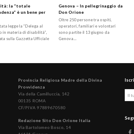
ità: la “totale
Genova – In pellegrinaggio da
ndenza” è un bene per
Don Orione
Oltre 250 persone tra ospiti,
tata legge la “Delega al
operatori, familiari e volontari
in materia di disabilità”,
sono partite il 13 giugno da
ta sulla Gazzetta Ufficiale
Genova…
Iscr
Provincia Religiosa Madre della Divina
Provvidenza
Via della Camilluccia, 142
00135 ROMA
CF/PIVA 97889670580
Seg
Redazione Sito Don Orione Italia
Via Bartolomeo Bosco, 14