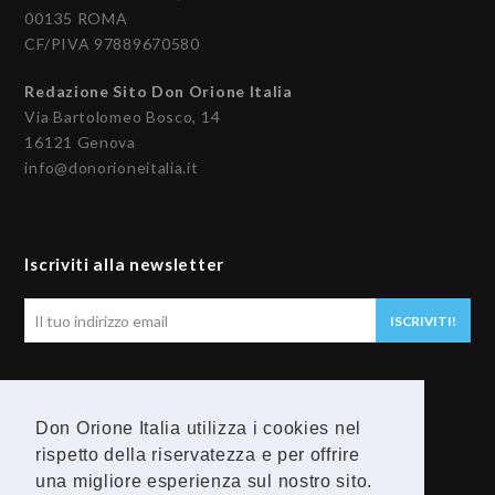
00135 ROMA
CF/PIVA 97889670580
Redazione Sito Don Orione Italia
Via Bartolomeo Bosco, 14
16121 Genova
info@donorioneitalia.it
Iscriviti alla newsletter
Il
ISCRIVITI!
tuo
indirizzo
email
Seguici
Don Orione Italia utilizza i cookies nel
rispetto della riservatezza e per offrire
F
Y
una migliore esperienza sul nostro sito.