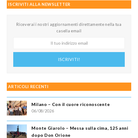
ISCRIVITI ALLA NEWSLETTER
Riceverai i nostri aggiornamenti direttamente nella tua
casella email
Il
tuo
indirizzo
ISCRIVITI!
email
ARTICOLI RECENTI
Milano – Con il cuore riconoscente
06/08/2026
Monte Giarolo – Messa sulla cima, 125 anni
dopo Don Orione