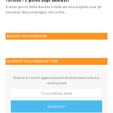
Tortona – Il giorno degli ammalati
Il sesto giorno della Novena è dedicato alla preghiera per gli
ammalati. Nel pomeriggio, nel cortile…
SEGUICI SU FACEBOOK
ISCRIVITI ALLA NEWSLETTER
Riceverai i nostri aggiornamenti direttamente nella tua
casella email
Il
tuo
indirizzo
ISCRIVITI!
email