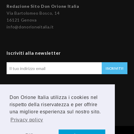
Redazione Sito Don Orione Italia
Via Bartolomeo Bosco, 14
16121 Genova
info@donorioneitalia.it
Iscriviti alla newsletter
Il
ISCRIVITI!
tuo
indirizzo
email
Seguici
Don Orione Italia utilizza i cookies nel
rispetto della riservatezza e per offrire
F
Y
una migliore esperienza sul nostro sito.
a
o
Privacy policy
c
u