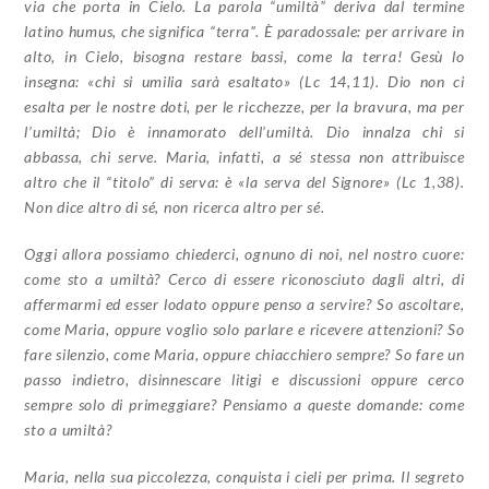
via che porta in Cielo. La parola “umiltà” deriva dal termine
latino humus, che significa “terra”. È paradossale: per arrivare in
alto, in Cielo, bisogna restare bassi, come la terra! Gesù lo
insegna: «chi si umilia sarà esaltato» (Lc 14,11). Dio non ci
esalta per le nostre doti, per le ricchezze, per la bravura, ma per
l’umiltà; Dio è innamorato dell’umiltà. Dio innalza chi si
abbassa, chi serve. Maria, infatti, a sé stessa non attribuisce
altro che il “titolo” di serva: è «la serva del Signore» (Lc 1,38).
Non dice altro di sé, non ricerca altro per sé.
Oggi allora possiamo chiederci, ognuno di noi, nel nostro cuore:
come sto a umiltà? Cerco di essere riconosciuto dagli altri, di
affermarmi ed esser lodato oppure penso a servire? So ascoltare,
come Maria, oppure voglio solo parlare e ricevere attenzioni? So
fare silenzio, come Maria, oppure chiacchiero sempre? So fare un
passo indietro, disinnescare litigi e discussioni oppure cerco
sempre solo di primeggiare? Pensiamo a queste domande: come
sto a umiltà?
Maria, nella sua piccolezza, conquista i cieli per prima. Il segreto