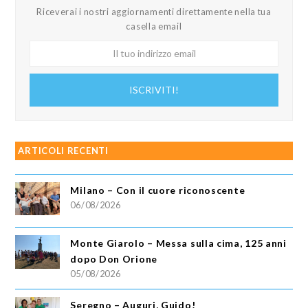
Riceverai i nostri aggiornamenti direttamente nella tua
casella email
Il
tuo
indirizzo
ISCRIVITI!
email
ARTICOLI RECENTI
Milano – Con il cuore riconoscente
06/08/2026
Monte Giarolo – Messa sulla cima, 125 anni
dopo Don Orione
05/08/2026
Seregno – Auguri, Guido!