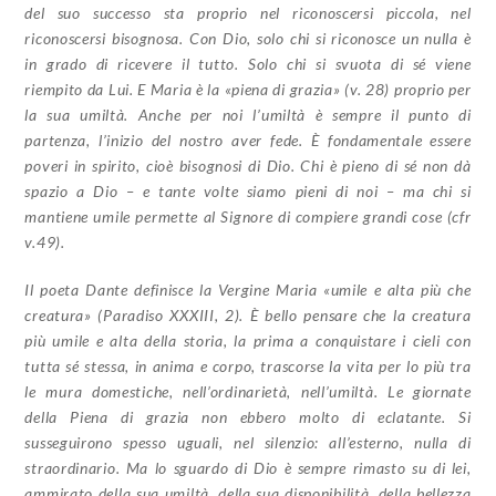
del suo successo sta proprio nel riconoscersi piccola, nel
riconoscersi bisognosa. Con Dio, solo chi si riconosce un nulla è
in grado di ricevere il tutto. Solo chi si svuota di sé viene
riempito da Lui. E Maria è la «piena di grazia» (v. 28) proprio per
la sua umiltà. Anche per noi l’umiltà è sempre il punto di
partenza, l’inizio del nostro aver fede. È fondamentale essere
poveri in spirito, cioè bisognosi di Dio. Chi è pieno di sé non dà
spazio a Dio – e tante volte siamo pieni di noi – ma chi si
mantiene umile permette al Signore di compiere grandi cose (cfr
v.49).
Il poeta Dante definisce la Vergine Maria «umile e alta più che
creatura» (Paradiso XXXIII, 2). È bello pensare che la creatura
più umile e alta della storia, la prima a conquistare i cieli con
tutta sé stessa, in anima e corpo, trascorse la vita per lo più tra
le mura domestiche, nell’ordinarietà, nell’umiltà. Le giornate
della Piena di grazia non ebbero molto di eclatante. Si
susseguirono spesso uguali, nel silenzio: all’esterno, nulla di
straordinario. Ma lo sguardo di Dio è sempre rimasto su di lei,
ammirato della sua umiltà, della sua disponibilità, della bellezza