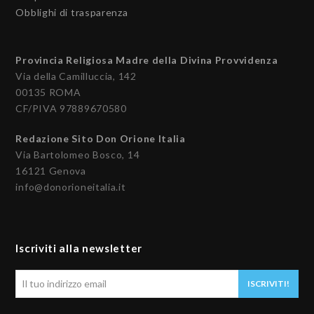
Obblighi di trasparenza
Provincia Religiosa Madre della Divina Provvidenza
Via della Camilluccia, 142
00135 ROMA
CF/PIVA 97889670580
Redazione Sito Don Orione Italia
Via Bartolomeo Bosco, 14
16121 Genova
info@donorioneitalia.it
Iscriviti alla newsletter
Il
ISCRIVITI!
tuo
indirizzo