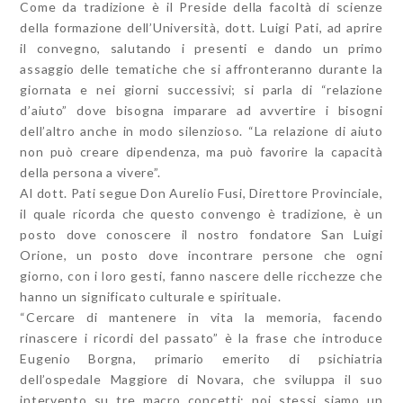
Come da tradizione è il Preside della facoltà di scienze
della formazione dell’Università, dott. Luigi Pati, ad aprire
il convegno, salutando i presenti e dando un primo
assaggio delle tematiche che si affronteranno durante la
giornata e nei giorni successivi; si parla di “relazione
d’aiuto” dove bisogna imparare ad avvertire i bisogni
dell’altro anche in modo silenzioso. “La relazione di aiuto
non può creare dipendenza, ma può favorire la capacità
della persona a vivere”.
Al dott. Pati segue Don Aurelio Fusi, Direttore Provinciale,
il quale ricorda che questo convengo è tradizione, è un
posto dove conoscere il nostro fondatore San Luigi
Orione, un posto dove incontrare persone che ogni
giorno, con i loro gesti, fanno nascere delle ricchezze che
hanno un significato culturale e spirituale.
“Cercare di mantenere in vita la memoria, facendo
rinascere i ricordi del passato” è la frase che introduce
Eugenio Borgna, primario emerito di psichiatria
dell’ospedale Maggiore di Novara, che sviluppa il suo
intervento su tre macro concetti: noi stessi siamo un