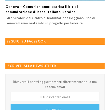
Genova – Comunichiamo: scarica il kit di
comunicazione di base italiano-ucraino
Gli operatori del Centro di Riabilitazione Boggiano Pico di
Genova hanno realizzato un progetto per favorire…
SEGUICI SU FACEBOOK
ISCRIVITI ALLA NEWSLETTER
Riceverai i nostri aggiornamenti direttamente nella tua
casella email
Il
tuo
indirizzo
ISCRIVITI!