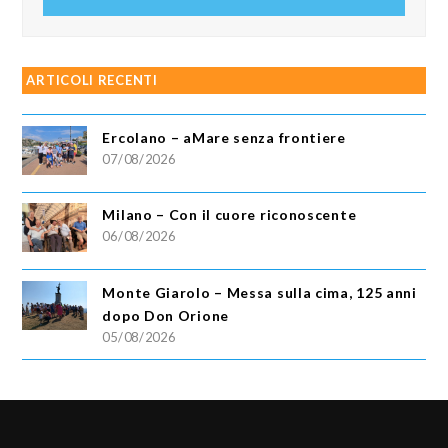
email
ARTICOLI RECENTI
Ercolano – aMare senza frontiere
07/08/2026
Milano – Con il cuore riconoscente
06/08/2026
Monte Giarolo – Messa sulla cima, 125 anni
dopo Don Orione
05/08/2026