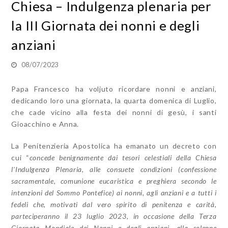
Chiesa – Indulgenza plenaria per
la III Giornata dei nonni e degli
anziani
08/07/2023
Papa Francesco ha voljuto ricordare nonni e anziani,
dedicando loro una giornata, la quarta domenica di Luglio,
che cade vicino alla festa dei nonni di gesù, i santi
Gioacchino e Anna.
La Penitenzieria Apostolica ha emanato un decreto con
cui “
concede benignamente dai tesori celestiali della Chiesa
l’Indulgenza Plenaria, alle consuete condizioni (confessione
sacramentale, comunione eucaristica e preghiera secondo le
intenzioni del Sommo Pontefice) ai nonni, agli anziani e a tutti i
fedeli che, motivati dal vero spirito di penitenza e carità,
parteciperanno il 23 luglio 2023, in occasione della Terza
Giornata Mondiale dei Nonni e degli anziani, alla solenne