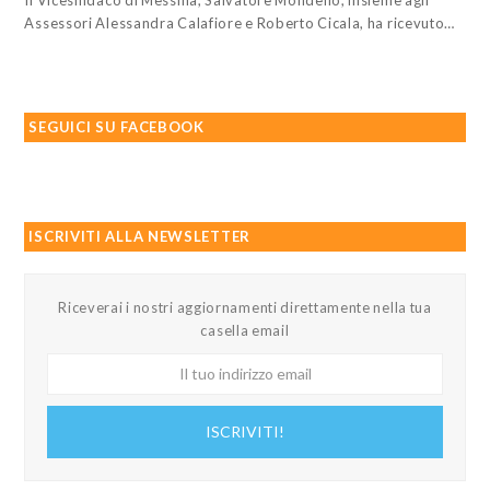
Assessori Alessandra Calafiore e Roberto Cicala, ha ricevuto…
SEGUICI SU FACEBOOK
ISCRIVITI ALLA NEWSLETTER
Riceverai i nostri aggiornamenti direttamente nella tua
casella email
Il
tuo
indirizzo
ISCRIVITI!
email