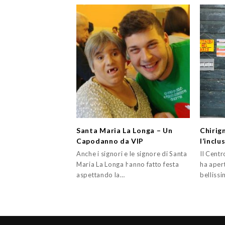
Santa Maria La Longa – Un
Chirig
Capodanno da VIP
l’inclu
Anche i signori e le signore di Santa
Il Cent
Maria La Longa hanno fatto festa
ha apert
aspettando la…
belliss