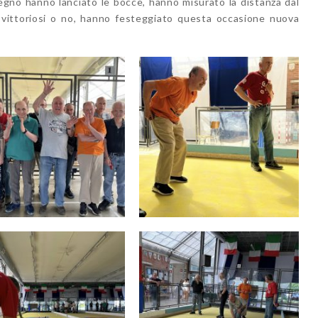
gno hanno lanciato le bocce, hanno misurato la distanza dal
e, vittoriosi o no, hanno festeggiato questa occasione nuova