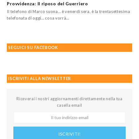
Provvidenza: Il riposo del Guerriero
Il telefono di Marco suona… è venerdì sera, è la trentasettesima
telefonata di oggi… cosa vorrà…
SEGUICI SU FACEBOOK
ISCRIVITI ALLA NEWSLETTER
Riceverai i nostri aggiornamenti direttamente nella tua
casella email
Il
tuo
indirizzo
ISCRIVITI!
email