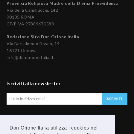
Provincia Religiosa Madre della Divina Provvidenza
Via della Camilluccia, 142
00135 ROMA
CF/PIVA 97889670580
Redazione Sito Don Orione Italia
Via Bartolomeo Bosco, 14
16121 Genova
info@donorioneitalia.it
Iscriviti alla newsletter
Il
ISCRIVITI!
tuo
indirizzo
email
Seguici
Don Orione Italia utilizza i cookies nel