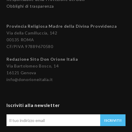
Obblighi di trasparenza
Provincia Religiosa Madre della Divina Provvidenza
Via della Camilluccia, 142
00135 ROMA
CF/PIVA 97889670580
Redazione Sito Don Orione Italia
Via Bartolomeo Bosco, 14
16121 Genova
info@donorioneitalia.it
Iscriviti alla newsletter
Il
ISCRIVITI!
tuo
indirizzo